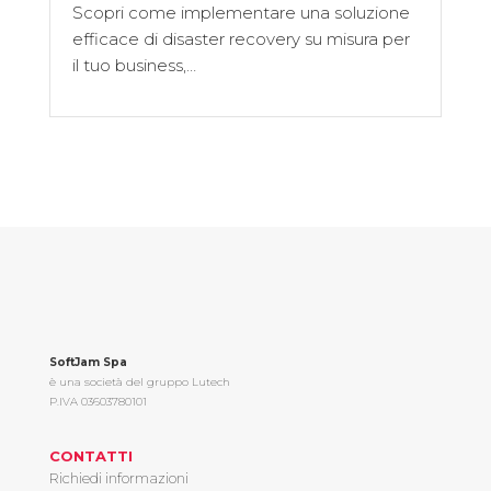
Scopri come implementare una soluzione
efficace di disaster recovery su misura per
il tuo business,…
SoftJam Spa
è una società del gruppo Lutech
P.IVA 03603780101
CONTATTI
Richiedi informazioni